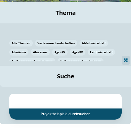
Thema
Alle Themen
Verlassene Landschaften
Abfallwirtschaft
Abwärme
Abwasser
Agri-PV
Agri-PV
Landwirtschaft
Anthropogene Immissionen
Anthropogene Immissionen
Vermeidung von Lebensmittelverlusten
Baden Württemberg
Suche
Ostsee
Bauen
Baumaterial
Bayern
Bayern
Beatmungssysteme
Beratung
Berlin
Bestäuber
bilaterale Zu-sammenarbeit
bilaterale Zu-sammenarbeit
Bildung
Bildung / Kommunikation
Projektbeispiele durchsuchen
Bildung für nachhaltige Entwicklung
Pflanzenkohle
Biodiversität
Biodiversität
Biogas
Biogas