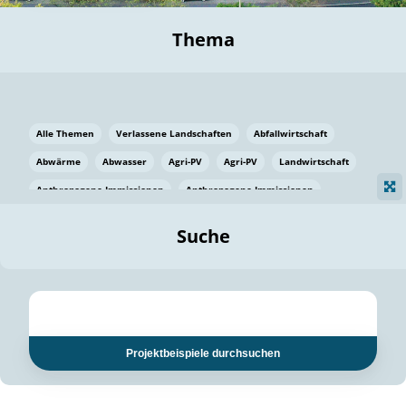
Thema
Alle Themen
Verlassene Landschaften
Abfallwirtschaft
Abwärme
Abwasser
Agri-PV
Agri-PV
Landwirtschaft
Anthropogene Immissionen
Anthropogene Immissionen
Vermeidung von Lebensmittelverlusten
Baden Württemberg
Suche
Ostsee
Bauen
Baumaterial
Bayern
Bayern
Beatmungssysteme
Beratung
Berlin
Bestäuber
bilaterale Zu-sammenarbeit
bilaterale Zu-sammenarbeit
Bildung
Bildung / Kommunikation
Projektbeispiele durchsuchen
Bildung für nachhaltige Entwicklung
Pflanzenkohle
Biodiversität
Biodiversität
Biogas
Biogas