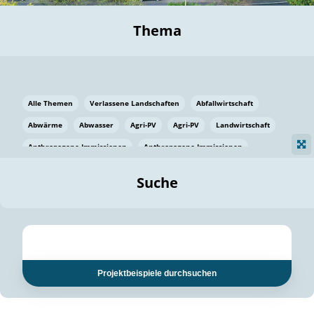
Thema
Alle Themen
Verlassene Landschaften
Abfallwirtschaft
Abwärme
Abwasser
Agri-PV
Agri-PV
Landwirtschaft
Anthropogene Immissionen
Anthropogene Immissionen
Vermeidung von Lebensmittelverlusten
Baden Württemberg
Suche
Ostsee
Bauen
Baumaterial
Bayern
Bayern
Beatmungssysteme
Beratung
Berlin
Bestäuber
bilaterale Zu-sammenarbeit
bilaterale Zu-sammenarbeit
Bildung
Bildung / Kommunikation
Projektbeispiele durchsuchen
Bildung für nachhaltige Entwicklung
Pflanzenkohle
Biodiversität
Biodiversität
Biogas
Biogas