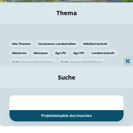
Thema
Alle Themen
Verlassene Landschaften
Abfallwirtschaft
Abwärme
Abwasser
Agri-PV
Agri-PV
Landwirtschaft
Anthropogene Immissionen
Anthropogene Immissionen
Vermeidung von Lebensmittelverlusten
Baden Württemberg
Suche
Ostsee
Bauen
Baumaterial
Bayern
Bayern
Beatmungssysteme
Beratung
Berlin
Bestäuber
bilaterale Zu-sammenarbeit
bilaterale Zu-sammenarbeit
Bildung
Bildung / Kommunikation
Projektbeispiele durchsuchen
Bildung für nachhaltige Entwicklung
Pflanzenkohle
Biodiversität
Biodiversität
Biogas
Biogas