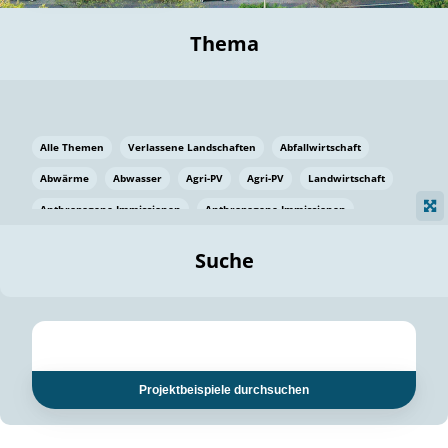
Thema
Alle Themen
Verlassene Landschaften
Abfallwirtschaft
Abwärme
Abwasser
Agri-PV
Agri-PV
Landwirtschaft
Anthropogene Immissionen
Anthropogene Immissionen
Vermeidung von Lebensmittelverlusten
Baden Württemberg
Suche
Ostsee
Bauen
Baumaterial
Bayern
Bayern
Beatmungssysteme
Beratung
Berlin
Bestäuber
bilaterale Zu-sammenarbeit
bilaterale Zu-sammenarbeit
Bildung
Bildung / Kommunikation
Projektbeispiele durchsuchen
Bildung für nachhaltige Entwicklung
Pflanzenkohle
Biodiversität
Biodiversität
Biogas
Biogas