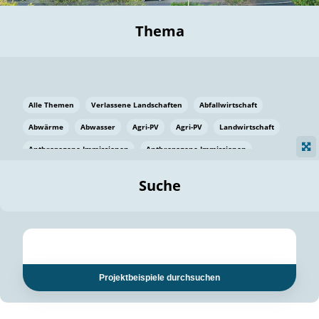
Thema
Alle Themen
Verlassene Landschaften
Abfallwirtschaft
Abwärme
Abwasser
Agri-PV
Agri-PV
Landwirtschaft
Anthropogene Immissionen
Anthropogene Immissionen
Vermeidung von Lebensmittelverlusten
Baden Württemberg
Suche
Ostsee
Bauen
Baumaterial
Bayern
Bayern
Beatmungssysteme
Beratung
Berlin
Bestäuber
bilaterale Zu-sammenarbeit
bilaterale Zu-sammenarbeit
Bildung
Bildung / Kommunikation
Projektbeispiele durchsuchen
Bildung für nachhaltige Entwicklung
Pflanzenkohle
Biodiversität
Biodiversität
Biogas
Biogas