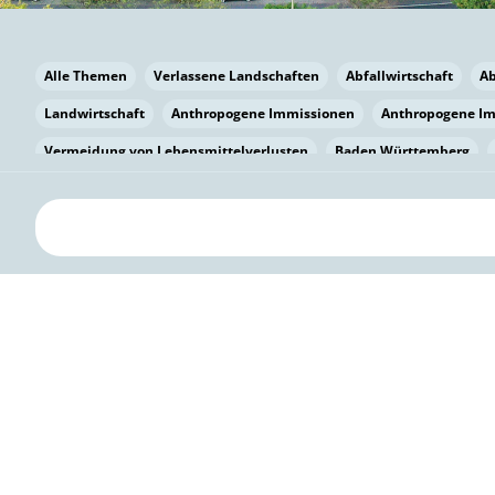
Alle Themen
Verlassene Landschaften
Abfallwirtschaft
A
Landwirtschaft
Anthropogene Immissionen
Anthropogene I
Vermeidung von Lebensmittelverlusten
Baden Württemberg
Bayern
Bayern
Beatmungssysteme
Beratung
Berlin
bilaterale Zu-sammenarbeit
Bildung
Bildung / Kommunikati
Pflanzenkohle
Biodiversität
Biodiversität
Biogas
Bioga
Vermeidung von Lebensmittelverlusten
Brandenburg
Breme
Bürgerwissenschaft
Capacity Building
Capacity Building
Kreislaufwirtschaft
Bürgerenergie
Bürgerbeteiligung
Bürg
Citizen Science
Klimawandel
Klimakrise
Klimaschutz
Kooperation
Kooperation mit KMU
Grenzüberschreitend
D
Deutscher Umweltpreis
Digitale Bildung
Digitaler Landschaf