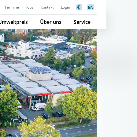
EN
Termine
Jobs
Kontakt
Login
Umweltpreis
Über uns
Service