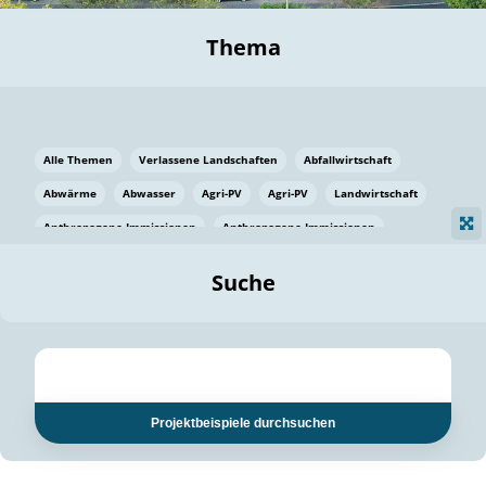
Thema
Alle Themen
Verlassene Landschaften
Abfallwirtschaft
Abwärme
Abwasser
Agri-PV
Agri-PV
Landwirtschaft
Anthropogene Immissionen
Anthropogene Immissionen
Vermeidung von Lebensmittelverlusten
Baden Württemberg
Suche
Ostsee
Bauen
Baumaterial
Bayern
Bayern
Beatmungssysteme
Beratung
Berlin
Bestäuber
bilaterale Zu-sammenarbeit
bilaterale Zu-sammenarbeit
Bildung
Bildung / Kommunikation
Projektbeispiele durchsuchen
Bildung für nachhaltige Entwicklung
Pflanzenkohle
Biodiversität
Biodiversität
Biogas
Biogas