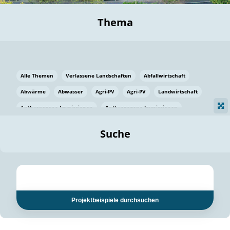
Thema
Alle Themen
Verlassene Landschaften
Abfallwirtschaft
Abwärme
Abwasser
Agri-PV
Agri-PV
Landwirtschaft
Anthropogene Immissionen
Anthropogene Immissionen
Vermeidung von Lebensmittelverlusten
Baden Württemberg
Suche
Ostsee
Bauen
Baumaterial
Bayern
Bayern
Beatmungssysteme
Beratung
Berlin
Bestäuber
bilaterale Zu-sammenarbeit
bilaterale Zu-sammenarbeit
Bildung
Bildung / Kommunikation
Projektbeispiele durchsuchen
Bildung für nachhaltige Entwicklung
Pflanzenkohle
Biodiversität
Biodiversität
Biogas
Biogas