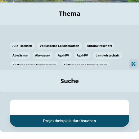
Thema
Alle Themen
Verlassene Landschaften
Abfallwirtschaft
Abwärme
Abwasser
Agri-PV
Agri-PV
Landwirtschaft
Anthropogene Immissionen
Anthropogene Immissionen
Vermeidung von Lebensmittelverlusten
Baden Württemberg
Suche
Ostsee
Bauen
Baumaterial
Bayern
Bayern
Beatmungssysteme
Beratung
Berlin
Bestäuber
bilaterale Zu-sammenarbeit
bilaterale Zu-sammenarbeit
Bildung
Bildung / Kommunikation
Projektbeispiele durchsuchen
Bildung für nachhaltige Entwicklung
Pflanzenkohle
Biodiversität
Biodiversität
Biogas
Biogas