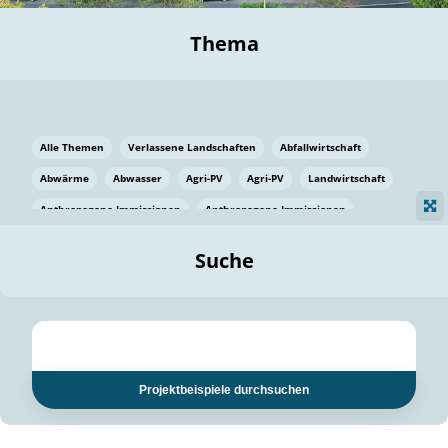
Thema
Alle Themen
Verlassene Landschaften
Abfallwirtschaft
Abwärme
Abwasser
Agri-PV
Agri-PV
Landwirtschaft
Anthropogene Immissionen
Anthropogene Immissionen
Vermeidung von Lebensmittelverlusten
Baden Württemberg
Suche
Ostsee
Bauen
Baumaterial
Bayern
Bayern
Beatmungssysteme
Beratung
Berlin
Bestäuber
bilaterale Zu-sammenarbeit
bilaterale Zu-sammenarbeit
Bildung
Bildung / Kommunikation
Projektbeispiele durchsuchen
Bildung für nachhaltige Entwicklung
Pflanzenkohle
Biodiversität
Biodiversität
Biogas
Biogas