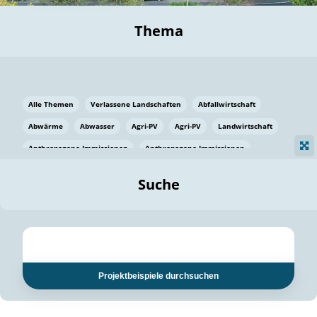
Thema
Alle Themen
Verlassene Landschaften
Abfallwirtschaft
Abwärme
Abwasser
Agri-PV
Agri-PV
Landwirtschaft
Anthropogene Immissionen
Anthropogene Immissionen
Vermeidung von Lebensmittelverlusten
Baden Württemberg
Suche
Ostsee
Bauen
Baumaterial
Bayern
Bayern
Beatmungssysteme
Beratung
Berlin
Bestäuber
bilaterale Zu-sammenarbeit
bilaterale Zu-sammenarbeit
Bildung
Bildung / Kommunikation
Projektbeispiele durchsuchen
Bildung für nachhaltige Entwicklung
Pflanzenkohle
Biodiversität
Biodiversität
Biogas
Biogas