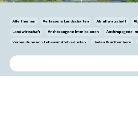
Alle Themen
Verlassene Landschaften
Abfallwirtschaft
A
Landwirtschaft
Anthropogene Immissionen
Anthropogene I
Vermeidung von Lebensmittelverlusten
Baden Württemberg
Bayern
Bayern
Beatmungssysteme
Beratung
Berlin
bilaterale Zu-sammenarbeit
Bildung
Bildung / Kommunikati
Pflanzenkohle
Biodiversität
Biodiversität
Biogas
Bioga
Vermeidung von Lebensmittelverlusten
Brandenburg
Breme
Bürgerwissenschaft
Capacity Building
Capacity Building
Circular Economy
Bürgerenergie
Bürgerbeteiligung
Citize
Citizen Science
Klimawandel
Klimakrise
Klimaschutz
Kooperation
Kooperation mit KMU
Grenzüberschreitend
D
Deutscher Umweltpreis
Digitale Bildung
Digitaler Landschaf