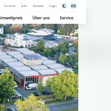
EN
Termine
Jobs
Kontakt
Login
Umweltpreis
Über uns
Service