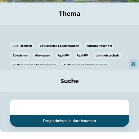
Thema
Alle Themen
Verlassene Landschaften
Abfallwirtschaft
Abwärme
Abwasser
Agri-PV
Agri-PV
Landwirtschaft
Anthropogene Immissionen
Anthropogene Immissionen
Vermeidung von Lebensmittelverlusten
Baden Württemberg
Suche
Ostsee
Bauen
Baumaterial
Bayern
Bayern
Beatmungssysteme
Beratung
Berlin
Bestäuber
bilaterale Zu-sammenarbeit
bilaterale Zu-sammenarbeit
Bildung
Bildung / Kommunikation
Projektbeispiele durchsuchen
Bildung für nachhaltige Entwicklung
Pflanzenkohle
Biodiversität
Biodiversität
Biogas
Biogas