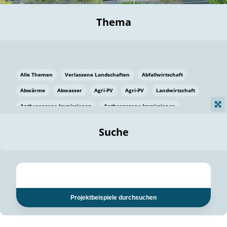
Thema
Alle Themen
Verlassene Landschaften
Abfallwirtschaft
Abwärme
Abwasser
Agri-PV
Agri-PV
Landwirtschaft
Anthropogene Immissionen
Anthropogene Immissionen
Vermeidung von Lebensmittelverlusten
Baden Württemberg
Suche
Ostsee
Bauen
Baumaterial
Bayern
Bayern
Beatmungssysteme
Beratung
Berlin
Bestäuber
bilaterale Zu-sammenarbeit
bilaterale Zu-sammenarbeit
Bildung
Bildung / Kommunikation
Projektbeispiele durchsuchen
Bildung für nachhaltige Entwicklung
Pflanzenkohle
Biodiversität
Biodiversität
Biogas
Biogas