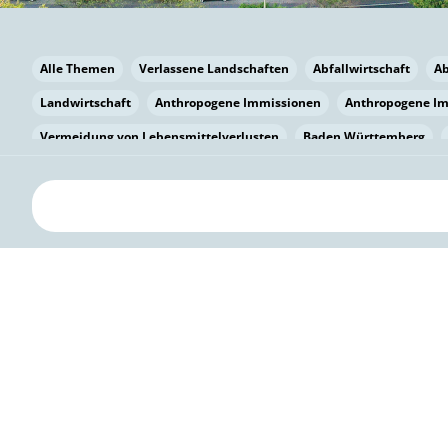
Alle Themen
Verlassene Landschaften
Abfallwirtschaft
A
Landwirtschaft
Anthropogene Immissionen
Anthropogene I
Vermeidung von Lebensmittelverlusten
Baden Württemberg
Bayern
Bayern
Beatmungssysteme
Beratung
Berlin
bilaterale Zu-sammenarbeit
Bildung
Bildung / Kommunikati
Pflanzenkohle
Biodiversität
Biodiversität
Biogas
Bioga
Vermeidung von Lebensmittelverlusten
Brandenburg
Breme
Bürgerwissenschaft
Capacity Building
Capacity Building
Kreislaufwirtschaft
Bürgerenergie
Bürgerbeteiligung
Bürg
Citizen Science
Klimawandel
Klimakrise
Klimaschutz
Kooperation
Kooperation mit KMU
Grenzüberschreitend
D
Deutscher Umweltpreis
Digitale Bildung
Digitaler Landschaf