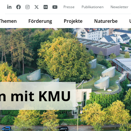
Presse
Publikationen
Newsletter
Themen
Förderung
Projekte
Naturerbe
n mit KMU