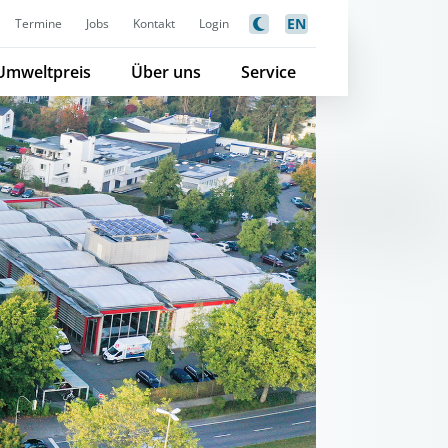
EN
Termine
Jobs
Kontakt
Login
Umweltpreis
Über uns
Service