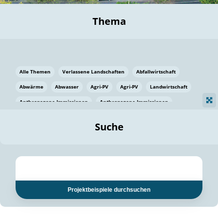
Thema
Alle Themen
Verlassene Landschaften
Abfallwirtschaft
Abwärme
Abwasser
Agri-PV
Agri-PV
Landwirtschaft
Anthropogene Immissionen
Anthropogene Immissionen
Vermeidung von Lebensmittelverlusten
Baden Württemberg
Suche
Ostsee
Bauen
Baumaterial
Bayern
Bayern
Beatmungssysteme
Beratung
Berlin
Bestäuber
bilaterale Zu-sammenarbeit
bilaterale Zu-sammenarbeit
Bildung
Bildung / Kommunikation
Projektbeispiele durchsuchen
Bildung für nachhaltige Entwicklung
Pflanzenkohle
Biodiversität
Biodiversität
Biogas
Biogas