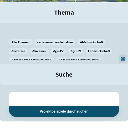
Thema
Alle Themen
Verlassene Landschaften
Abfallwirtschaft
Abwärme
Abwasser
Agri-PV
Agri-PV
Landwirtschaft
Anthropogene Immissionen
Anthropogene Immissionen
Vermeidung von Lebensmittelverlusten
Baden Württemberg
Suche
Ostsee
Bauen
Baumaterial
Bayern
Bayern
Beatmungssysteme
Beratung
Berlin
Bestäuber
bilaterale Zu-sammenarbeit
bilaterale Zu-sammenarbeit
Bildung
Bildung / Kommunikation
Projektbeispiele durchsuchen
Bildung für nachhaltige Entwicklung
Pflanzenkohle
Biodiversität
Biodiversität
Biogas
Biogas