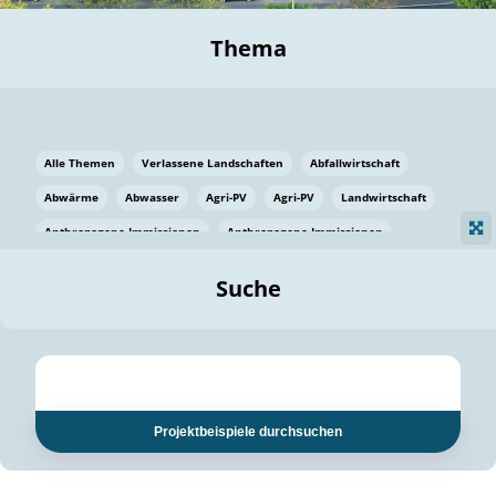
Thema
Alle Themen
Verlassene Landschaften
Abfallwirtschaft
Abwärme
Abwasser
Agri-PV
Agri-PV
Landwirtschaft
Anthropogene Immissionen
Anthropogene Immissionen
Vermeidung von Lebensmittelverlusten
Baden Württemberg
Suche
Ostsee
Bauen
Baumaterial
Bayern
Bayern
Beatmungssysteme
Beratung
Berlin
Bestäuber
bilaterale Zu-sammenarbeit
bilaterale Zu-sammenarbeit
Bildung
Bildung / Kommunikation
Projektbeispiele durchsuchen
Bildung für nachhaltige Entwicklung
Pflanzenkohle
Biodiversität
Biodiversität
Biogas
Biogas