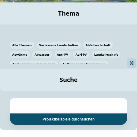
Thema
Alle Themen
Verlassene Landschaften
Abfallwirtschaft
Abwärme
Abwasser
Agri-PV
Agri-PV
Landwirtschaft
Anthropogene Immissionen
Anthropogene Immissionen
Vermeidung von Lebensmittelverlusten
Baden Württemberg
Suche
Ostsee
Bauen
Baumaterial
Bayern
Bayern
Beatmungssysteme
Beratung
Berlin
Bestäuber
bilaterale Zu-sammenarbeit
bilaterale Zu-sammenarbeit
Bildung
Bildung / Kommunikation
Projektbeispiele durchsuchen
Bildung für nachhaltige Entwicklung
Pflanzenkohle
Biodiversität
Biodiversität
Biogas
Biogas