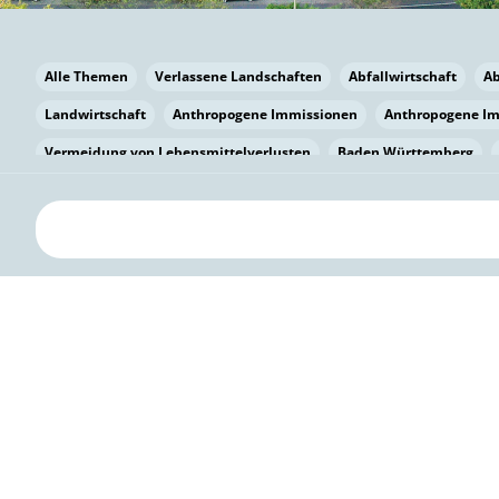
Alle Themen
Verlassene Landschaften
Abfallwirtschaft
A
Landwirtschaft
Anthropogene Immissionen
Anthropogene I
Vermeidung von Lebensmittelverlusten
Baden Württemberg
Bayern
Bayern
Beatmungssysteme
Beratung
Berlin
bilaterale Zu-sammenarbeit
Bildung
Bildung / Kommunikati
Pflanzenkohle
Biodiversität
Biodiversität
Biogas
Bioga
Vermeidung von Lebensmittelverlusten
Brandenburg
Breme
Bürgerwissenschaft
Capacity Building
Capacity Building
Kreislaufwirtschaft
Bürgerenergie
Bürgerbeteiligung
Citi
Citizen Science
Klimawandel
Klimakrise
Klimaschutz
Kooperation
Kooperation mit KMU
Grenzüberschreitend
D
Deutscher Umweltpreis
Digitale Bildung
Digitaler Landschaf