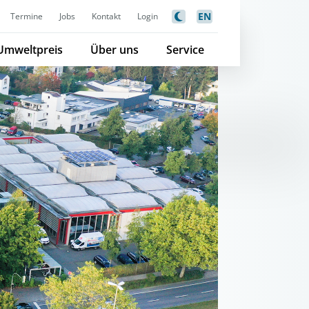
EN
Termine
Jobs
Kontakt
Login
Umweltpreis
Über uns
Service