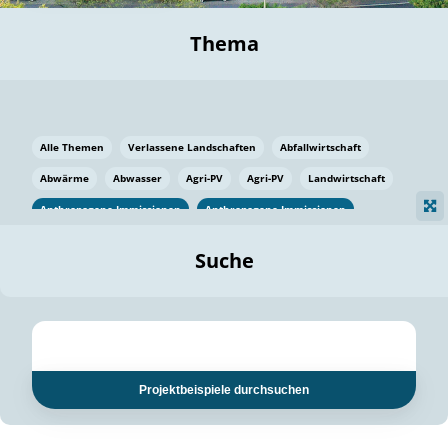
Thema
Alle Themen
Verlassene Landschaften
Abfallwirtschaft
Abwärme
Abwasser
Agri-PV
Agri-PV
Landwirtschaft
Anthropogene Immissionen
Anthropogene Immissionen
Vermeidung von Lebensmittelverlusten
Baden Württemberg
Suche
Ostsee
Bauen
Baumaterial
Bayern
Bayern
Beatmungssysteme
Beratung
Berlin
Bestäuber
bilaterale Zu-sammenarbeit
bilaterale Zu-sammenarbeit
Bildung
Bildung / Kommunikation
Projektbeispiele durchsuchen
Bildung für nachhaltige Entwicklung
Pflanzenkohle
Biodiversität
Biodiversität
Biogas
Biogas