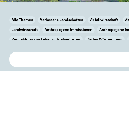
Alle Themen
Verlassene Landschaften
Abfallwirtschaft
A
Landwirtschaft
Anthropogene Immissionen
Anthropogene I
Vermeidung von Lebensmittelverlusten
Baden Württemberg
Bayern
Bayern
Beatmungssysteme
Beratung
Berlin
bilaterale Zu-sammenarbeit
Bildung
Bildung / Kommunikati
Pflanzenkohle
Biodiversität
Biodiversität
Biogas
Bioga
Vermeidung von Lebensmittelverlusten
Brandenburg
Breme
Bürgerwissenschaft
Capacity Building
Capacity Building
Circular Economy
Bürgerenergie
Bürgerbeteiligung
Citize
Bürgerwissenschaft
Klimawandel
Klimakrise
Klimaschutz
Kooperation
Kooperation mit KMU
Grenzüberschreitend
D
Deutscher Umweltpreis
Digitale Bildung
Digitaler Landschaf