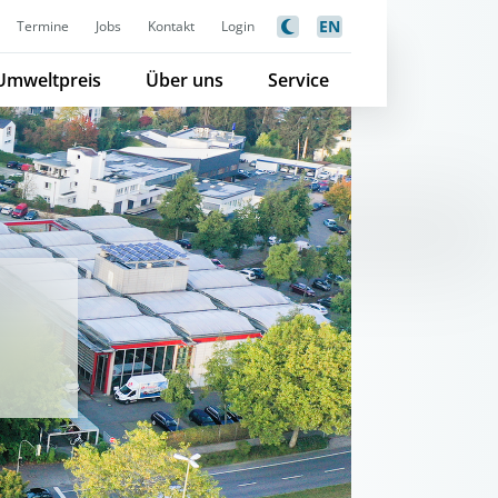
EN
Termine
Jobs
Kontakt
Login
Umweltpreis
Über uns
Service