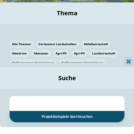
Thema
Alle Themen
Verlassene Landschaften
Abfallwirtschaft
Abwärme
Abwasser
Agri-PV
Agri-PV
Landwirtschaft
Anthropogene Immissionen
Anthropogene Immissionen
Vermeidung von Lebensmittelverlusten
Baden Württemberg
Suche
Ostsee
Bauen
Baumaterial
Bayern
Bayern
Beatmungssysteme
Beratung
Berlin
Bestäuber
bilaterale Zu-sammenarbeit
bilaterale Zu-sammenarbeit
Bildung
Bildung / Kommunikation
Projektbeispiele durchsuchen
Bildung für nachhaltige Entwicklung
Pflanzenkohle
Biodiversität
Biodiversität
Biogas
Biogas