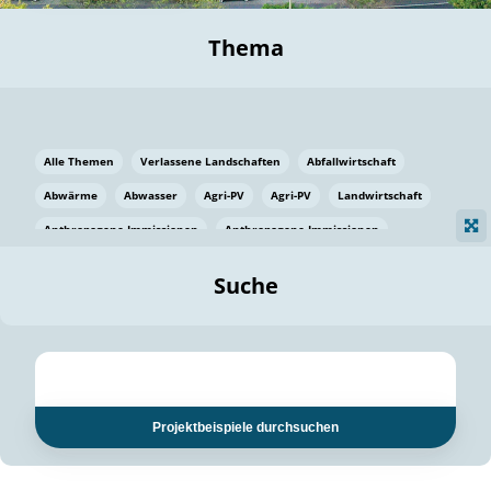
Thema
Alle Themen
Verlassene Landschaften
Abfallwirtschaft
Abwärme
Abwasser
Agri-PV
Agri-PV
Landwirtschaft
Anthropogene Immissionen
Anthropogene Immissionen
Vermeidung von Lebensmittelverlusten
Baden Württemberg
Suche
Ostsee
Bauen
Baumaterial
Bayern
Bayern
Beatmungssysteme
Beratung
Berlin
Bestäuber
bilaterale Zu-sammenarbeit
bilaterale Zu-sammenarbeit
Bildung
Bildung / Kommunikation
Projektbeispiele durchsuchen
Bildung für nachhaltige Entwicklung
Pflanzenkohle
Biodiversität
Biodiversität
Biogas
Biogas