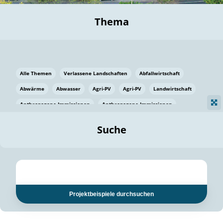
Thema
Alle Themen
Verlassene Landschaften
Abfallwirtschaft
Abwärme
Abwasser
Agri-PV
Agri-PV
Landwirtschaft
Anthropogene Immissionen
Anthropogene Immissionen
Vermeidung von Lebensmittelverlusten
Baden Württemberg
Suche
Ostsee
Bauen
Baumaterial
Bayern
Bayern
Beatmungssysteme
Beratung
Berlin
Bestäuber
bilaterale Zu-sammenarbeit
bilaterale Zu-sammenarbeit
Bildung
Bildung / Kommunikation
Projektbeispiele durchsuchen
Bildung für nachhaltige Entwicklung
Pflanzenkohle
Biodiversität
Biodiversität
Biogas
Biogas