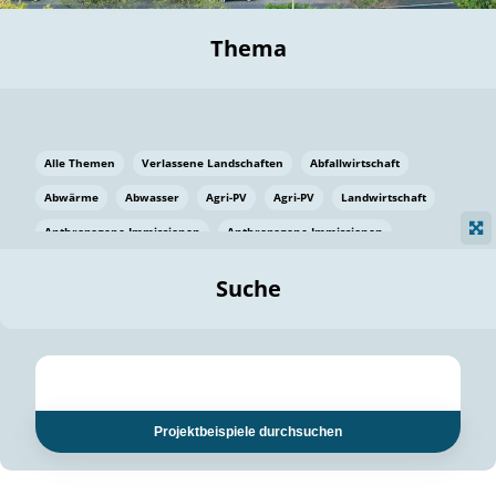
Thema
Alle Themen
Verlassene Landschaften
Abfallwirtschaft
Abwärme
Abwasser
Agri-PV
Agri-PV
Landwirtschaft
Anthropogene Immissionen
Anthropogene Immissionen
Vermeidung von Lebensmittelverlusten
Baden Württemberg
Suche
Ostsee
Bauen
Baumaterial
Bayern
Bayern
Beatmungssysteme
Beratung
Berlin
Bestäuber
bilaterale Zu-sammenarbeit
bilaterale Zu-sammenarbeit
Bildung
Bildung / Kommunikation
Projektbeispiele durchsuchen
Bildung für nachhaltige Entwicklung
Pflanzenkohle
Biodiversität
Biodiversität
Biogas
Biogas