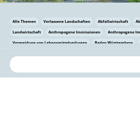
Alle Themen
Verlassene Landschaften
Abfallwirtschaft
A
Landwirtschaft
Anthropogene Immissionen
Anthropogene I
Vermeidung von Lebensmittelverlusten
Baden Württemberg
Bayern
Bayern
Beatmungssysteme
Beratung
Berlin
bilaterale Zu-sammenarbeit
Bildung
Bildung / Kommunikati
Pflanzenkohle
Biodiversität
Biodiversität
Biogas
Bioga
Vermeidung von Lebensmittelverlusten
Brandenburg
Breme
Bürgerwissenschaft
Capacity Building
Capacity Building
Kreislaufwirtschaft
Bürgerenergie
Bürgerbeteiligung
Bürg
Citizen Science
Klimawandel
Klimakrise
Klimaschutz
Kooperation
Kooperation mit KMU
Grenzüberschreitend
D
Deutscher Umweltpreis
Digitale Bildung
Digitaler Landschaf