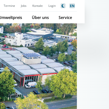
EN
Termine
Jobs
Kontakt
Login
Umweltpreis
Über uns
Service