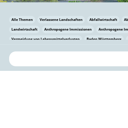
Alle Themen
Verlassene Landschaften
Abfallwirtschaft
A
Landwirtschaft
Anthropogene Immissionen
Anthropogene I
Vermeidung von Lebensmittelverlusten
Baden Württemberg
Bayern
Bayern
Beatmungssysteme
Beratung
Berlin
bilaterale Zu-sammenarbeit
Bildung
Bildung / Kommunikati
Pflanzenkohle
Biodiversität
Biodiversität
Biogas
Bioga
Vermeidung von Lebensmittelverlusten
Brandenburg
Breme
Bürgerwissenschaft
Capacity Building
Capacity Building
Circular Economy
Bürgerenergie
Bürgerbeteiligung
Bürge
Citizen Science
Klimawandel
Klimakrise
Klimaschutz
Kooperation
Kooperation mit KMU
Grenzüberschreitend
D
Deutscher Umweltpreis
Digitale Bildung
Digitaler Landschaf