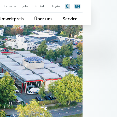
EN
Termine
Jobs
Kontakt
Login
Umweltpreis
Über uns
Service