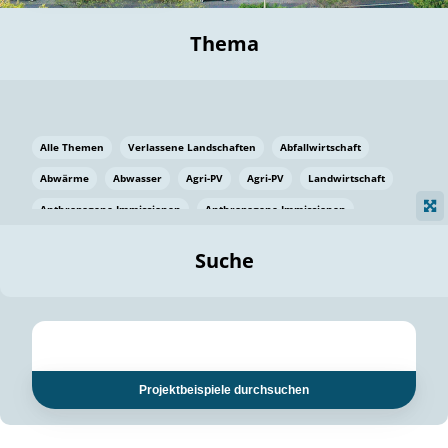
Thema
Alle Themen
Verlassene Landschaften
Abfallwirtschaft
Abwärme
Abwasser
Agri-PV
Agri-PV
Landwirtschaft
Anthropogene Immissionen
Anthropogene Immissionen
Vermeidung von Lebensmittelverlusten
Baden Württemberg
Suche
Ostsee
Bauen
Baumaterial
Bayern
Bayern
Beatmungssysteme
Beratung
Berlin
Bestäuber
bilaterale Zu-sammenarbeit
bilaterale Zu-sammenarbeit
Bildung
Bildung / Kommunikation
Projektbeispiele durchsuchen
Bildung für nachhaltige Entwicklung
Pflanzenkohle
Biodiversität
Biodiversität
Biogas
Biogas