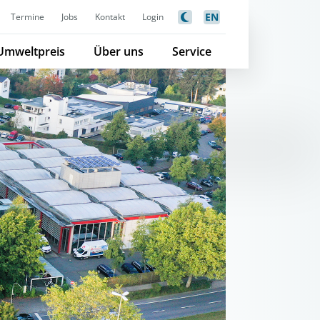
EN
Termine
Jobs
Kontakt
Login
Umweltpreis
Über uns
Service