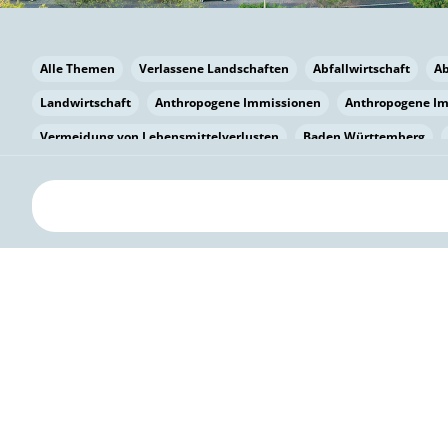
Alle Themen
Verlassene Landschaften
Abfallwirtschaft
A
Landwirtschaft
Anthropogene Immissionen
Anthropogene I
Vermeidung von Lebensmittelverlusten
Baden Württemberg
Bayern
Bayern
Beatmungssysteme
Beratung
Berlin
bilaterale Zu-sammenarbeit
Bildung
Bildung / Kommunikati
Pflanzenkohle
Biodiversität
Biodiversität
Biogas
Bioga
Vermeidung von Lebensmittelverlusten
Brandenburg
Breme
Bürgerwissenschaft
Capacity Building
Capacity Building
Circular Economy
Bürgerenergie
Bürgerbeteiligung
Citize
Citizen Science
Klimawandel
Klimakrise
Klimaschutz
Kooperation
Kooperation mit KMU
Grenzüberschreitend
D
Deutscher Umweltpreis
Digitale Bildung
Digitaler Landschaf