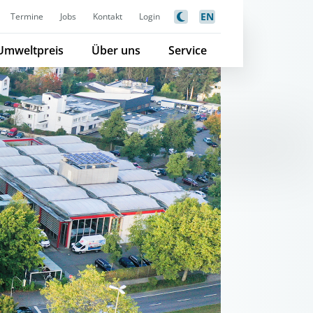
EN
Termine
Jobs
Kontakt
Login
Umweltpreis
Über uns
Service