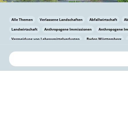
Alle Themen
Verlassene Landschaften
Abfallwirtschaft
A
Landwirtschaft
Anthropogene Immissionen
Anthropogene I
Vermeidung von Lebensmittelverlusten
Baden Württemberg
Bayern
Bayern
Beatmungssysteme
Beratung
Berlin
bilaterale Zu-sammenarbeit
Bildung
Bildung / Kommunikati
Pflanzenkohle
Biodiversität
Biodiversität
Biogas
Bioga
Vermeidung von Lebensmittelverlusten
Brandenburg
Breme
Bürgerwissenschaft
Capacity Building
Capacity Building
Kreislaufwirtschaft
Bürgerenergie
Bürgerbeteiligung
Bürg
Citizen Science
Klimawandel
Klimakrise
Klimaschutz
Kooperation
Kooperation mit KMU
Grenzüberschreitend
D
Deutscher Umweltpreis
Digitale Bildung
Digitaler Landschaf