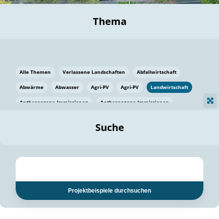
Thema
Alle Themen
Verlassene Landschaften
Abfallwirtschaft
Abwärme
Abwasser
Agri-PV
Agri-PV
Landwirtschaft
Anthropogene Immissionen
Anthropogene Immissionen
Vermeidung von Lebensmittelverlusten
Baden Württemberg
Suche
Ostsee
Bauen
Baumaterial
Bayern
Bayern
Beatmungssysteme
Beratung
Berlin
Bestäuber
bilaterale Zu-sammenarbeit
bilaterale Zu-sammenarbeit
Bildung
Bildung / Kommunikation
Projektbeispiele durchsuchen
Bildung für nachhaltige Entwicklung
Pflanzenkohle
Biodiversität
Biodiversität
Biogas
Biogas