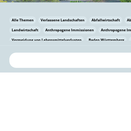
Alle Themen
Verlassene Landschaften
Abfallwirtschaft
A
Landwirtschaft
Anthropogene Immissionen
Anthropogene I
Vermeidung von Lebensmittelverlusten
Baden Württemberg
Bayern
Bayern
Beatmungssysteme
Beratung
Berlin
bilaterale Zu-sammenarbeit
Bildung
Bildung / Kommunikati
Pflanzenkohle
Biodiversität
Biodiversität
Biogas
Bioga
Vermeidung von Lebensmittelverlusten
Brandenburg
Breme
Bürgerwissenschaft
Capacity Building
Capacity Building
Circular Economy
Bürgerenergie
Bürgerbeteiligung
Bürge
Citizen Science
Klimawandel
Klimakrise
Klimaschutz
Kooperation
Kooperation mit KMU
Grenzüberschreitend
D
Deutscher Umweltpreis
Digitale Bildung
Digitaler Landschaf