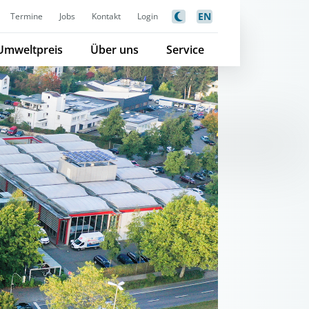
EN
Termine
Jobs
Kontakt
Login
Umweltpreis
Über uns
Service