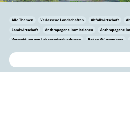
Alle Themen
Verlassene Landschaften
Abfallwirtschaft
A
Landwirtschaft
Anthropogene Immissionen
Anthropogene I
Vermeidung von Lebensmittelverlusten
Baden Württemberg
Bayern
Bayern
Beatmungssysteme
Beratung
Berlin
bilaterale Zu-sammenarbeit
Bildung
Bildung / Kommunikati
Pflanzenkohle
Biodiversität
Biodiversität
Biogas
Bioga
Vermeidung von Lebensmittelverlusten
Brandenburg
Breme
Bürgerwissenschaft
Capacity Building
Capacity Building
Kreislaufwirtschaft
Bürgerenergie
Bürgerbeteiligung
Citi
Citizen Science
Klimawandel
Klimakrise
Klimaschutz
Kooperation
Kooperation mit KMU
Grenzüberschreitend
D
Deutscher Umweltpreis
Digitale Bildung
Digitaler Landschaf