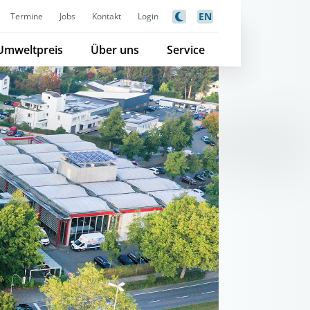
EN
Termine
Jobs
Kontakt
Login
Umweltpreis
Über uns
Service