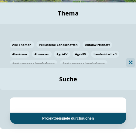
Thema
Alle Themen
Verlassene Landschaften
Abfallwirtschaft
Abwärme
Abwasser
Agri-PV
Agri-PV
Landwirtschaft
Anthropogene Immissionen
Anthropogene Immissionen
Vermeidung von Lebensmittelverlusten
Baden Württemberg
Suche
Ostsee
Bauen
Baumaterial
Bayern
Bayern
Beatmungssysteme
Beratung
Berlin
Bestäuber
bilaterale Zu-sammenarbeit
bilaterale Zu-sammenarbeit
Bildung
Bildung / Kommunikation
Projektbeispiele durchsuchen
Bildung für nachhaltige Entwicklung
Pflanzenkohle
Biodiversität
Biodiversität
Biogas
Biogas