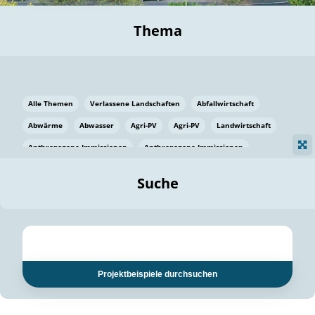
Thema
Alle Themen
Verlassene Landschaften
Abfallwirtschaft
Abwärme
Abwasser
Agri-PV
Agri-PV
Landwirtschaft
Anthropogene Immissionen
Anthropogene Immissionen
Vermeidung von Lebensmittelverlusten
Baden Württemberg
Suche
Ostsee
Bauen
Baumaterial
Bayern
Bayern
Beatmungssysteme
Beratung
Berlin
Bestäuber
bilaterale Zu-sammenarbeit
bilaterale Zu-sammenarbeit
Bildung
Bildung / Kommunikation
Projektbeispiele durchsuchen
Bildung für nachhaltige Entwicklung
Pflanzenkohle
Biodiversität
Biodiversität
Biogas
Biogas