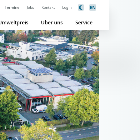
EN
Termine
Jobs
Kontakt
Login
Umweltpreis
Über uns
Service