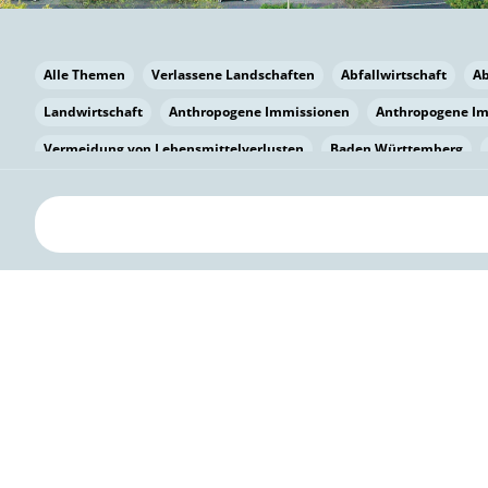
Alle Themen
Verlassene Landschaften
Abfallwirtschaft
A
Landwirtschaft
Anthropogene Immissionen
Anthropogene I
Vermeidung von Lebensmittelverlusten
Baden Württemberg
Bayern
Bayern
Beatmungssysteme
Beratung
Berlin
bilaterale Zu-sammenarbeit
Bildung
Bildung / Kommunikati
Pflanzenkohle
Biodiversität
Biodiversität
Biogas
Bioga
Vermeidung von Lebensmittelverlusten
Brandenburg
Breme
Bürgerwissenschaft
Capacity Building
Capacity Building
Kreislaufwirtschaft
Bürgerenergie
Bürgerbeteiligung
Bürg
Citizen Science
Klimawandel
Klimakrise
Klimaschutz
Kooperation
Kooperation mit KMU
Grenzüberschreitend
D
Deutscher Umweltpreis
Digitale Bildung
Digitaler Landschaf