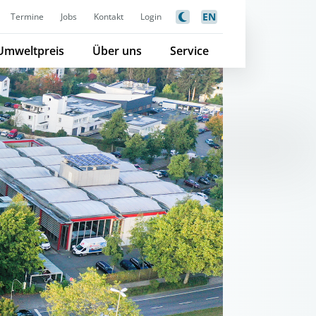
EN
Termine
Jobs
Kontakt
Login
Umweltpreis
Über uns
Service