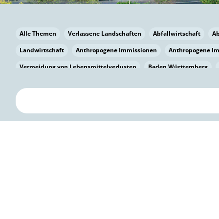
Alle Themen
Verlassene Landschaften
Abfallwirtschaft
A
Landwirtschaft
Anthropogene Immissionen
Anthropogene I
Vermeidung von Lebensmittelverlusten
Baden Württemberg
Bayern
Bayern
Beatmungssysteme
Beratung
Berlin
bilaterale Zu-sammenarbeit
Bildung
Bildung / Kommunikati
Pflanzenkohle
Biodiversität
Biodiversität
Biogas
Bioga
Vermeidung von Lebensmittelverlusten
Brandenburg
Breme
Bürgerwissenschaft
Capacity Building
Capacity Building
Circular Economy
Bürgerenergie
Bürgerbeteiligung
Citize
Bürgerwissenschaft
Klimawandel
Klimakrise
Klimaschutz
Kooperation
Kooperation mit KMU
Grenzüberschreitend
D
Deutscher Umweltpreis
Digitale Bildung
Digitaler Landschaf