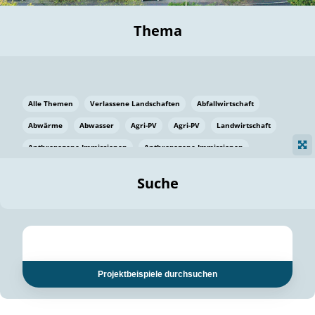
Thema
Alle Themen
Verlassene Landschaften
Abfallwirtschaft
Abwärme
Abwasser
Agri-PV
Agri-PV
Landwirtschaft
Anthropogene Immissionen
Anthropogene Immissionen
Vermeidung von Lebensmittelverlusten
Baden Württemberg
Suche
Ostsee
Bauen
Baumaterial
Bayern
Bayern
Beatmungssysteme
Beratung
Berlin
Bestäuber
bilaterale Zu-sammenarbeit
bilaterale Zu-sammenarbeit
Bildung
Bildung / Kommunikation
Projektbeispiele durchsuchen
Bildung für nachhaltige Entwicklung
Pflanzenkohle
Biodiversität
Biodiversität
Biogas
Biogas