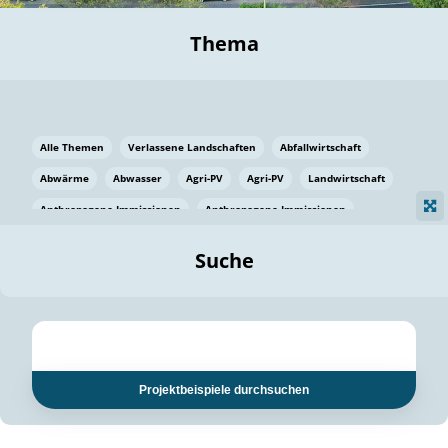
Thema
Alle Themen
Verlassene Landschaften
Abfallwirtschaft
Abwärme
Abwasser
Agri-PV
Agri-PV
Landwirtschaft
Anthropogene Immissionen
Anthropogene Immissionen
Vermeidung von Lebensmittelverlusten
Baden Württemberg
Suche
Ostsee
Bauen
Baumaterial
Bayern
Bayern
Beatmungssysteme
Beratung
Berlin
Bestäuber
bilaterale Zu-sammenarbeit
bilaterale Zu-sammenarbeit
Bildung
Bildung / Kommunikation
Projektbeispiele durchsuchen
Bildung für nachhaltige Entwicklung
Pflanzenkohle
Biodiversität
Biodiversität
Biogas
Biogas