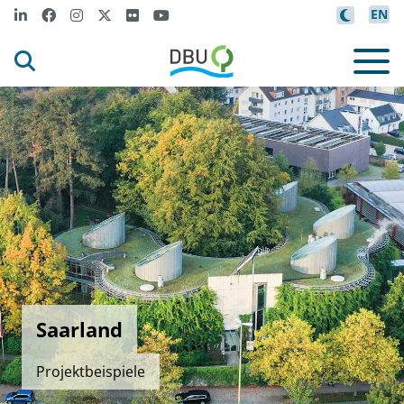
EN
Saarland
Projektbeispiele