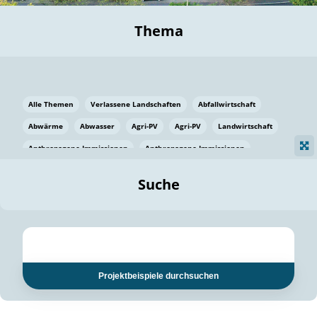
Thema
Alle Themen
Verlassene Landschaften
Abfallwirtschaft
Abwärme
Abwasser
Agri-PV
Agri-PV
Landwirtschaft
Anthropogene Immissionen
Anthropogene Immissionen
Vermeidung von Lebensmittelverlusten
Baden Württemberg
Suche
Ostsee
Bauen
Baumaterial
Bayern
Bayern
Beatmungssysteme
Beratung
Berlin
Bestäuber
bilaterale Zu-sammenarbeit
bilaterale Zu-sammenarbeit
Bildung
Bildung / Kommunikation
Projektbeispiele durchsuchen
Bildung für nachhaltige Entwicklung
Pflanzenkohle
Biodiversität
Biodiversität
Biogas
Biogas