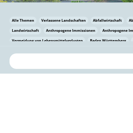
Alle Themen
Verlassene Landschaften
Abfallwirtschaft
A
Landwirtschaft
Anthropogene Immissionen
Anthropogene I
Vermeidung von Lebensmittelverlusten
Baden Württemberg
Bayern
Bayern
Beatmungssysteme
Beratung
Berlin
bilaterale Zu-sammenarbeit
Bildung
Bildung / Kommunikati
Pflanzenkohle
Biodiversität
Biodiversität
Biogas
Bioga
Vermeidung von Lebensmittelverlusten
Brandenburg
Breme
Bürgerwissenschaft
Capacity Building
Capacity Building
Circular Economy
Bürgerenergie
Bürgerbeteiligung
Bürge
Citizen Science
Klimawandel
Klimakrise
Klimaschutz
Kooperation
Kooperation mit KMU
Grenzüberschreitend
D
Deutscher Umweltpreis
Digitale Bildung
Digitaler Landschaf