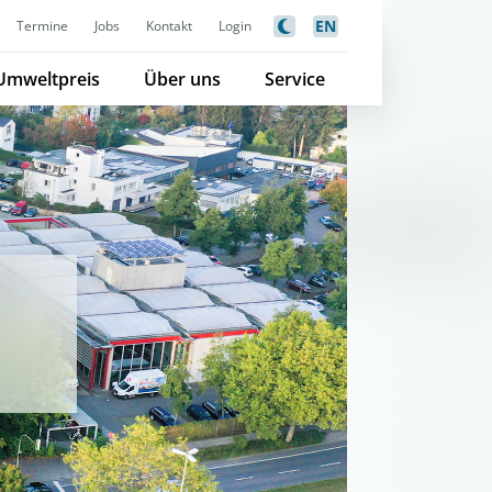
EN
Termine
Jobs
Kontakt
Login
Umweltpreis
Über uns
Service