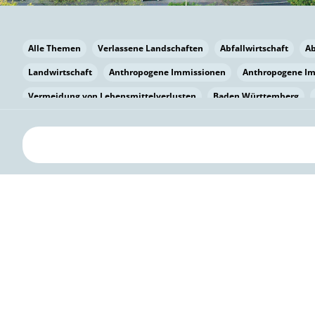
Alle Themen
Verlassene Landschaften
Abfallwirtschaft
A
Landwirtschaft
Anthropogene Immissionen
Anthropogene I
Vermeidung von Lebensmittelverlusten
Baden Württemberg
Bayern
Bayern
Beatmungssysteme
Beratung
Berlin
bilaterale Zu-sammenarbeit
Bildung
Bildung / Kommunikati
Pflanzenkohle
Biodiversität
Biodiversität
Biogas
Bioga
Vermeidung von Lebensmittelverlusten
Brandenburg
Breme
Bürgerwissenschaft
Capacity Building
Capacity Building
Kreislaufwirtschaft
Bürgerenergie
Bürgerbeteiligung
Citi
Citizen Science
Klimawandel
Klimakrise
Klimaschutz
Kooperation
Kooperation mit KMU
Grenzüberschreitend
D
Deutscher Umweltpreis
Digitale Bildung
Digitaler Landschaf