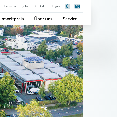
EN
Termine
Jobs
Kontakt
Login
Umweltpreis
Über uns
Service