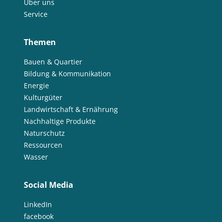
Über uns
Energetische Transformation der Städte
Service
Energetische Transformation der Städte
Themen
Energieeffizienz und -einsparung
Energieerzeugung
Energiegemeinschaft
Energiewende
Energiegemeinschaft
Bauen & Quartier
Bildung & Kommunikation
Energieeffizienz und -einsparung
Energiewende
Energie
Entrepreneurship
Entrepreneurship
Umweltkommunikation
Kulturgüter
Umweltforschung
Erdwärme
Landwirtschaft & Ernährung
Nachhaltige Produkte
Erhöhung der Akzeptanz und Kommunikation
Ernährung
Naturschutz
Erneuerbare Energien
Erprobung von neuen Methoden
Ressourcen
Machbarkeitsstudie
Lebensmittelverschwendung
Wasser
Förderung der Vielfalt der Kulturlandschaft
Wälder und Waldschutz
Gamification
Gamification
Geschlechtergerechtigkeit
Social Media
Erdwärme
Gesamtenergiesystem
Geschlechtergerechtigkeit
LinkedIn
GIS-basierter Methodenbaukasten
GIS-basierter Methodenbaukasten
facebook