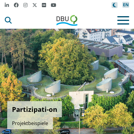
EN
Partizipati-on
Projektbeispiele