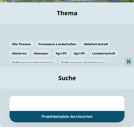
Thema
Alle Themen
Verlassene Landschaften
Abfallwirtschaft
Abwärme
Abwasser
Agri-PV
Agri-PV
Landwirtschaft
Anthropogene Immissionen
Anthropogene Immissionen
Vermeidung von Lebensmittelverlusten
Baden Württemberg
Suche
Ostsee
Bauen
Baumaterial
Bayern
Bayern
Beatmungssysteme
Beratung
Berlin
Bestäuber
bilaterale Zu-sammenarbeit
bilaterale Zu-sammenarbeit
Bildung
Bildung / Kommunikation
Projektbeispiele durchsuchen
Bildung für nachhaltige Entwicklung
Pflanzenkohle
Biodiversität
Biodiversität
Biogas
Biogas