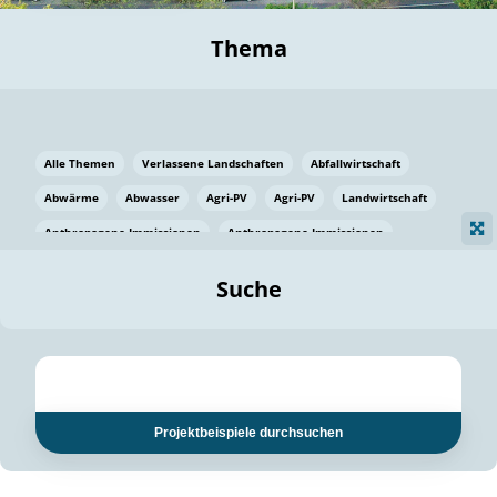
Thema
Alle Themen
Verlassene Landschaften
Abfallwirtschaft
Abwärme
Abwasser
Agri-PV
Agri-PV
Landwirtschaft
Anthropogene Immissionen
Anthropogene Immissionen
Vermeidung von Lebensmittelverlusten
Baden Württemberg
Suche
Ostsee
Bauen
Baumaterial
Bayern
Bayern
Beatmungssysteme
Beratung
Berlin
Bestäuber
bilaterale Zu-sammenarbeit
bilaterale Zu-sammenarbeit
Bildung
Bildung / Kommunikation
Projektbeispiele durchsuchen
Bildung für nachhaltige Entwicklung
Pflanzenkohle
Biodiversität
Biodiversität
Biogas
Biogas