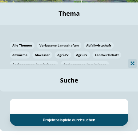
Thema
Alle Themen
Verlassene Landschaften
Abfallwirtschaft
Abwärme
Abwasser
Agri-PV
Agri-PV
Landwirtschaft
Anthropogene Immissionen
Anthropogene Immissionen
Vermeidung von Lebensmittelverlusten
Baden Württemberg
Suche
Ostsee
Bauen
Baumaterial
Bayern
Bayern
Beatmungssysteme
Beratung
Berlin
Bestäuber
bilaterale Zu-sammenarbeit
bilaterale Zu-sammenarbeit
Bildung
Bildung / Kommunikation
Projektbeispiele durchsuchen
Bildung für nachhaltige Entwicklung
Pflanzenkohle
Biodiversität
Biodiversität
Biogas
Biogas