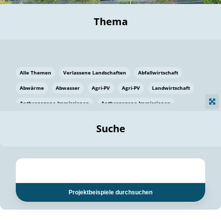
Thema
Alle Themen
Verlassene Landschaften
Abfallwirtschaft
Abwärme
Abwasser
Agri-PV
Agri-PV
Landwirtschaft
Anthropogene Immissionen
Anthropogene Immissionen
Vermeidung von Lebensmittelverlusten
Baden Württemberg
Suche
Ostsee
Bauen
Baumaterial
Bayern
Bayern
Beatmungssysteme
Beratung
Berlin
Bestäuber
bilaterale Zu-sammenarbeit
bilaterale Zu-sammenarbeit
Bildung
Bildung / Kommunikation
Projektbeispiele durchsuchen
Bildung für nachhaltige Entwicklung
Pflanzenkohle
Biodiversität
Biodiversität
Biogas
Biogas