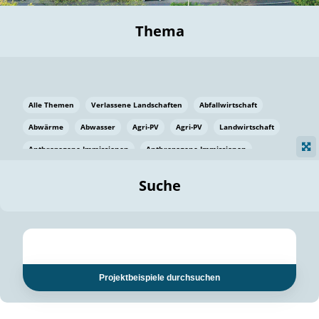
Thema
Alle Themen
Verlassene Landschaften
Abfallwirtschaft
Abwärme
Abwasser
Agri-PV
Agri-PV
Landwirtschaft
Anthropogene Immissionen
Anthropogene Immissionen
Vermeidung von Lebensmittelverlusten
Baden Württemberg
Suche
Ostsee
Bauen
Baumaterial
Bayern
Bayern
Beatmungssysteme
Beratung
Berlin
Bestäuber
bilaterale Zu-sammenarbeit
bilaterale Zu-sammenarbeit
Bildung
Bildung / Kommunikation
Projektbeispiele durchsuchen
Bildung für nachhaltige Entwicklung
Pflanzenkohle
Biodiversität
Biodiversität
Biogas
Biogas